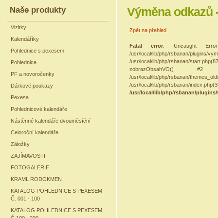
Naše produkty
Výměna odkazů -
Vizitky
Zpět na přehled
Kalendáříky
Fatal error
: Uncaught Erro
Pohlednice s pexesem
/usr/local/lib/php/rsbanan/p
/usr/local/lib/php/rsbanan/start
Pohlednice
zobrazObsahVO() #2 /usr/
PF a novoročenky
/usr/local/lib/php/rsbanan/
/usr/local/lib/php/rsbana
Dárkové poukazy
/usr/local/lib/php/rsbanan/plugi
Pexesa
Pohlednicové kalendáře
Nástěnné kalendáře dvouměsíční
Celoroční kalendáře
Záložky
ZAJÍMAVOSTI
FOTOGALERIE
KRAML RODOKMEN
KATALOG POHLEDNICE S PEXESEM
Č. 001 - 100
KATALOG POHLEDNICE S PEXESEM