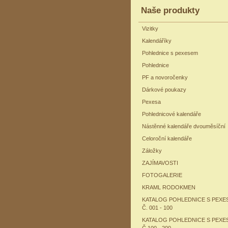
Naše produkty
Vizitky
Kalendáříky
Pohlednice s pexesem
Pohlednice
PF a novoročenky
Dárkové poukazy
Pexesa
Pohlednicové kalendáře
Nástěnné kalendáře dvouměsíční
Celoroční kalendáře
Záložky
ZAJÍMAVOSTI
FOTOGALERIE
KRAML RODOKMEN
KATALOG POHLEDNICE S PEXE
Č. 001 - 100
KATALOG POHLEDNICE S PEXE