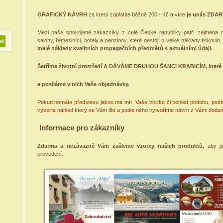
GRAFICKÝ NÁVRH
za který zaplatíte běžně 200,- Kč a více
je unás ZDA
Mezi naše spokojené zákazníky z celé České republiky patří zejména 
salony, řemeslníci, hotely a penziony, které nestojí o velké náklady tiskovin
malé náklady kvalitních propagačních předmětů s aktuálními údaji.
Šetříme životní prostředí A DÁVÁME DRUHOU ŠANCI KRABICÍM, které 
a posíláme v nich Vaše objednávky.
Pokud nemáte představu jakou má mít Vaše vizitka či pohled podobu, podíve
vyberte náhled který se Vám líbí a podle něho vytvoříme návrh z Vámi doda
Informace pro zákazníky
Zdarma a nezávazně Vám zašleme vzorky našich produktů,
aby jst
provedení.