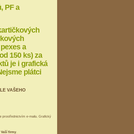
ů, PF a
 kartičkových
árkových
, pexes a
od 150 ks) za
tů je i grafická
Nejsme plátci
DLE VAŠEHO
 prostřednictvím e-mailu. Grafický
 Vaší firmy
.