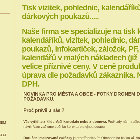
Tisk vizitek, pohlednic, kalendářík
dárkových poukazů.....
Naše firma se specializuje na tisk
kalendáříků, vizitek, pohlednic, d
poukazů, infokartiček, záložek, PF
kalendářů v malých nákladech (již 
velice příznivé ceny. V ceně produk
úprava dle požadavků zákazníka.
DPH.
NOVINKA PRO MĚSTA A OBCE - FOTKY DRONEM 
POŽADAVKU.
Proč právě u nás
?
Vše vyřídíte z klidu Vaší kanceláře nebo z domova.
Podklady nám zašlete
SEM
návrh Vám zašleme zpět ke korektuře stejnou cestou.
SEM
Doručení realizované zakázky
je prostřednictvím Obchodního balíku
až do