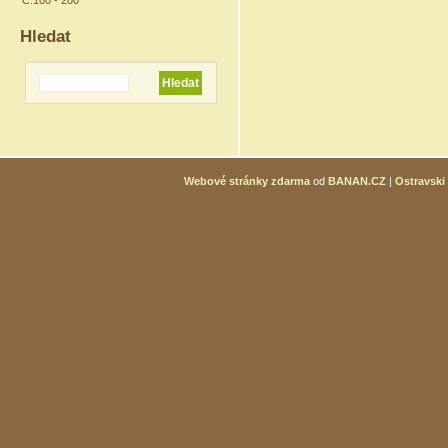
Č.100 - 200
Hledat
Webové stránky zdarma
od
BANAN.CZ
|
Ostravski