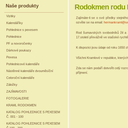
Naše produkty
Rodokmen rodu 
Vizitky
Zajímáte-li se o své předky stejné
ozvěte se na email:
hermankraml@s
Kalendáříky
Pohlednice s pexesem
Rod šumavských svobodníků žil a ž
Pohlednice
17.století převážně ve stašské rychtě
PF a novoročenky
K dispozici jsou údaje od roku 1650 zh
Dárkové poukazy
Pexesa
Všichni Kramlové v republice, kterých 
Pohlednicové kalendáře
Zda se nám podaří dotvořit celý rozr
Nástěnné kalendáře dvouměsíční
příjmení.
Celoroční kalendáře
Záložky
ZAJÍMAVOSTI
FOTOGALERIE
KRAML RODOKMEN
KATALOG POHLEDNICE S PEXESEM
Č. 001 - 100
KATALOG POHLEDNICE S PEXESEM