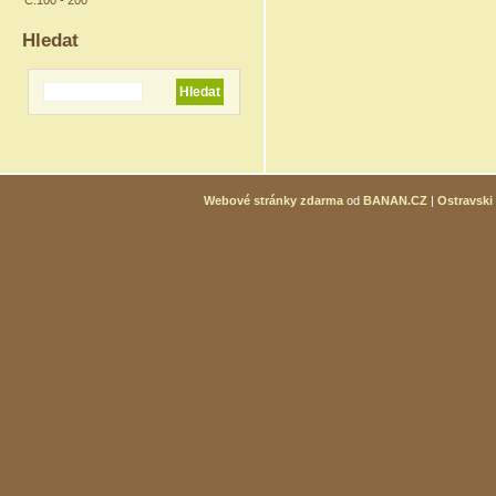
Č.100 - 200
Hledat
Webové stránky zdarma
od
BANAN.CZ
|
Ostravski