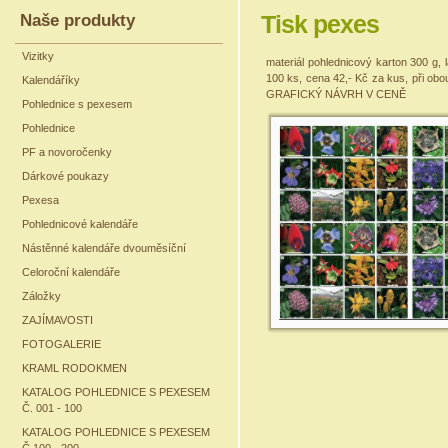
Naše produkty
Tisk pexes
Vizitky
materiál pohlednicový karton 300 g, 
100 ks, cena 42,- Kč za kus, při ob
Kalendáříky
GRAFICKÝ NÁVRH V CENĚ
Pohlednice s pexesem
Pohlednice
PF a novoročenky
Dárkové poukazy
Pexesa
Pohlednicové kalendáře
Nástěnné kalendáře dvouměsíční
Celoroční kalendáře
Záložky
ZAJÍMAVOSTI
FOTOGALERIE
KRAML RODOKMEN
KATALOG POHLEDNICE S PEXESEM
Č. 001 - 100
KATALOG POHLEDNICE S PEXESEM