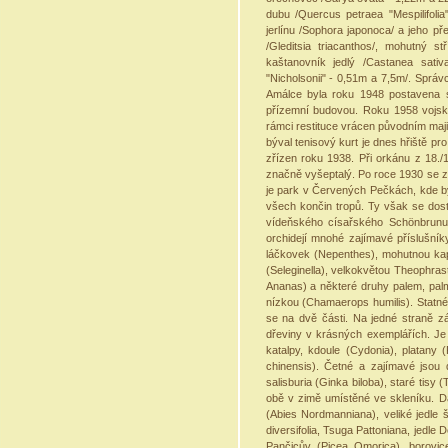
dubu /Quercus petraea "Mespilifoli
jerlínu /Sophora japonoca/ a jeho přev
/Gleditsia triacanthos/, mohutný st
kaštanovník jedlý /Castanea sativ
"Nicholsonii" - 0,51m a 7,5m/. Sprá
Amálce byla roku 1948 postavena s
přízemní budovou. Roku 1958 vojsk
rámci restituce vrácen původním majit
býval tenisový kurt je dnes hřiště pr
zřízen roku 1938. Při orkánu z 18./1
značně vyšeptalý. Po roce 1930 se z
je park v Červených Pečkách, kde b
všech končin tropů. Ty však se dosta
vídeňského císařského Schönbrunu
orchidejí mnohé zajímavé příslušník
láčkovek (Nepenthes), mohutnou kapr
(Seleginella), velkokvětou Theophrast
Ananas) a některé druhy palem, palm
nízkou (Chamaerops humilis). Statné
se na dvě části. Na jedné straně z
dřeviny v krásných exemplářích. Je 
katalpy, kdoule (Cydonia), platany (
chinensis). Četné a zajímavé jsou 
salisburia (Ginka biloba), staré tisy
obě v zimě umístěné ve skleníku. Dá
(Abies Nordmanniana), veliké jedle
diversifolia, Tsuga Pattoniana, jedl
Pančicův (Picea Omorica), borovic