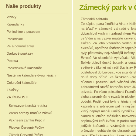
Naše produkty
Zámecký park v
Vizitky
Zámecká zahra
Ze zápisu pana Jindřicha Vlka z Kolí
Kalendáříky
na úřad/ v zámecké zahradě v let
Pohlednice s pexesem
dobách byl vrchním zahradníkem Fr
ve Vídni a na výzvu majitele červe
Pohlednice
služeb. Za jeho vzorného vedení b
PF a novoročenky
skleníků, opatřeno ústředním topením
byly pěstovány nejvzácnější květiny
Dárkové poukazy
Evropě. Ve sklenících vykvétala i Vi
Pexesa
Bolívie objevil český botanik a ce
světové války jej nahradil Stanisla
Pohlednicové kalendáře
odstěhoval do Lovosic, kde si zřídil
Nástěnné kalendáře dvouměsíční
do té doby příručí ve školkách Fra
důchodu, poslední dvě válečná léta
Celoroční kalendáře
zahradnictví starší barončin bratr 
Záložky
epizoda. Po válce pokračoval Františ
slohu a proměněn v rozsáhlé plochy 
ZAJÍMAVOSTI
období. Podél cest byly v letníc
Schwarzenberská hrobka
kapradiny a jedinečné palmy nejrůzn
který napájel menší umělý rybníček,
WWW adresy hradů a zámků
hladinu v letních měsících tmavozel
Vzkříšení zámku Pepčín
popínavými keři květin. V parku sam
jedlých kaštanů a vzácných stro
Pivovar Červené Pečky
průjezdem vcházelo do okrasné za
Zámek Červené Pečky
park. Před zámeckým oboustranným 