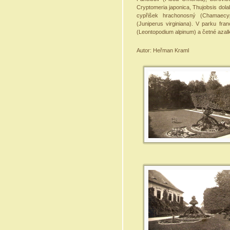
Cryptomeria japonica, Thujobsis dolab
cypřišek hrachonosný (Chamaecypa
(Juniperus virginiana). V parku fr
(Leontopodium alpinum) a četné az
Autor: Heřman Kraml