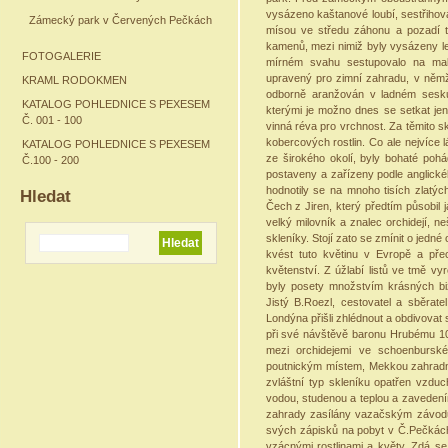
vysázeno kaštanové loubí, sestřihov
Zámecký park v Červených Pečkách
mísou ve středu záhonu a pozadí tv
kamenů, mezi nimiž byly vysázeny le
FOTOGALERIE
mírném svahu sestupovalo na malé
upravený pro zimní zahradu, v němž
KRAML RODOKMEN
odborně aranžován v ladném sesku
KATALOG POHLEDNICE S PEXESEM
kterými je možno dnes se setkat jen
Č. 001 - 100
vinná réva pro vrchnost. Za těmito sk
kobercových rostlin. Co ale nejvíce 
KATALOG POHLEDNICE S PEXESEM
ze širokého okolí, byly bohaté pohád
Č.100 - 200
postaveny a zařízeny podle anglick
hodnotily se na mnoho tisích zlatých
Hledat
Čech z Jiren, který předtím působil j
velký milovník a znalec orchidejí, ne
skleníky. Stojí zato se zmínit o jedné
kvést tuto květinu v Evropě a přec
květenství. Z úžlabí listů ve tmě vy
byly posety množstvím krásných bi
Jistý B.Roezl, cestovatel a sběrate
Londýna přišli zhlédnout a obdivovat
při své návštěvě baronu Hrubému 10.
mezi orchidejemi ve schoenburské
poutnickým místem, Mekkou zahradník
zvláštní typ skleníku opatřen vzdu
vodou, studenou a teplou a zavedení
zahrady zasílány vazačským závodů
svých zápisků na pobyt v Č.Pečkách
vzácnými rostlinami a květy. Zdá se