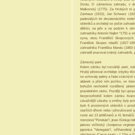
životu. O zámeckou zahradu, v d
Malkovský (1775). Za Hrubých to pak
Zanhaus (1810), Jan Schwarz (182
padesátých let devatenáctého stolet
skleníků a orchidejí se počet zahrad
dělníci, na jaře a na podzim k nim
zahradníky Antonín Najbrt *1791 a ste
syna, obou Františků Skopcových.
František Skopec mladší (1827-18
zahradníka Františka Mandu (1883-1
zahradě pracoval známý 
Zámecký par
Kolem zámku byl rozsáhlý park, kde
Hrubý pěstoval orchideje /zbytky tě
se uchovaly palmy a řada vzácných r
altánek a před ním jezírko, ve kte
bohužel nevhodně rozdělený plote
pravidelném slohu. Později byl upra
bezprostředně kolem zámku /tvaro
závažnější zásahy a změny byly prov
bylo 6 prostorných skleníků s prosl
starších dřevin nebo i přerušované p
roste asi 13 jehličnanů a 41 listnáč
menziesii "Pendula"/, jinan /Ginkgo b
jalovec viržinský /Juniperus virginia
japonica "Variegata"/, stříhanolis
ořechovec /Carya ovata - 1,22m a 22m/,